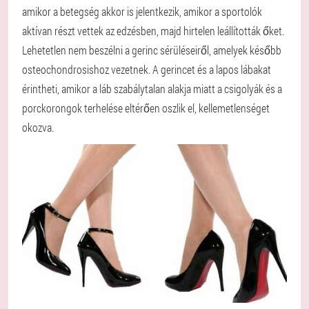
amikor a betegség akkor is jelentkezik, amikor a sportolók
aktívan részt vettek az edzésben, majd hirtelen leállították őket.
Lehetetlen nem beszélni a gerinc sérüléseiről, amelyek később
osteochondrosishoz vezetnek. A gerincet és a lapos lábakat
érintheti, amikor a láb szabálytalan alakja miatt a csigolyák és a
porckorongok terhelése eltérően oszlik el, kellemetlenséget
okozva.