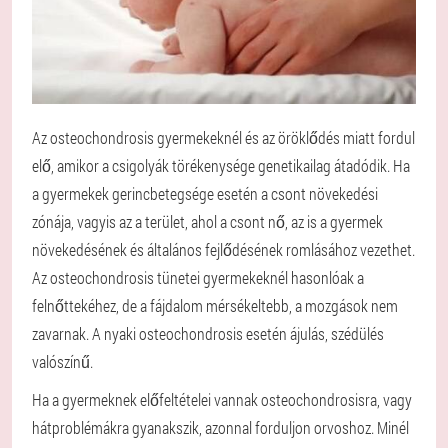
Az osteochondrosis gyermekeknél és az öröklődés miatt fordul
elő, amikor a csigolyák törékenysége genetikailag átadódik. Ha
a gyermekek gerincbetegsége esetén a csont növekedési
zónája, vagyis az a terület, ahol a csont nő, az is a gyermek
növekedésének és általános fejlődésének romlásához vezethet.
Az osteochondrosis tünetei gyermekeknél hasonlóak a
felnőttekéhez, de a fájdalom mérsékeltebb, a mozgások nem
zavarnak. A nyaki osteochondrosis esetén ájulás, szédülés
valószínű.
Ha a gyermeknek előfeltételei vannak osteochondrosisra, vagy
hátproblémákra gyanakszik, azonnal forduljon orvoshoz. Minél