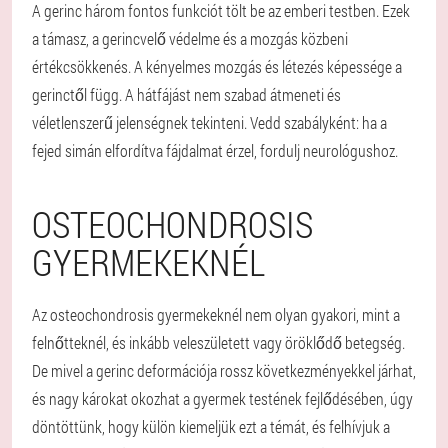
A gerinc három fontos funkciót tölt be az emberi testben. Ezek
a támasz, a gerincvelő védelme és a mozgás közbeni
értékcsökkenés. A kényelmes mozgás és létezés képessége a
gerinctől függ. A hátfájást nem szabad átmeneti és
véletlenszerű jelenségnek tekinteni. Vedd szabályként: ha a
fejed simán elfordítva fájdalmat érzel, fordulj neurológushoz.
OSTEOCHONDROSIS
GYERMEKEKNÉL
Az osteochondrosis gyermekeknél nem olyan gyakori, mint a
felnőtteknél, és inkább veleszületett vagy öröklődő betegség.
De mivel a gerinc deformációja rossz következményekkel járhat,
és nagy károkat okozhat a gyermek testének fejlődésében, úgy
döntöttünk, hogy külön kiemeljük ezt a témát, és felhívjuk a