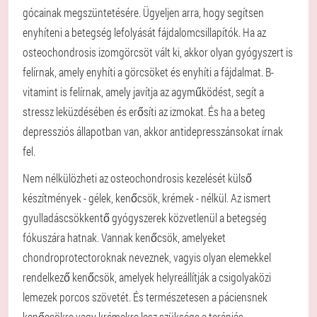
gócainak megszüntetésére. Ügyeljen arra, hogy segítsen
enyhíteni a betegség lefolyását fájdalomcsillapítók. Ha az
osteochondrosis izomgörcsöt vált ki, akkor olyan gyógyszert is
felírnak, amely enyhíti a görcsöket és enyhíti a fájdalmat. B-
vitamint is felírnak, amely javítja az agyműködést, segít a
stressz leküzdésében és erősíti az izmokat. És ha a beteg
depressziós állapotban van, akkor antidepresszánsokat írnak
fel.
Nem nélkülözheti az osteochondrosis kezelését külső
készítmények - gélek, kenőcsök, krémek - nélkül. Az ismert
gyulladáscsökkentő gyógyszerek közvetlenül a betegség
fókuszára hatnak. Vannak kenőcsök, amelyeket
chondroprotectoroknak neveznek, vagyis olyan elemekkel
rendelkező kenőcsök, amelyek helyreállítják a csigolyaközi
lemezek porcos szövetét. És természetesen a páciensnek
kenőcsökre vagy krémekre lesz szüksége a terápiás