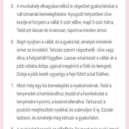
A munkahely elhagyása nélkül is végezhet gyakorlatokat a
váll izmainak bemelegítésére. Nyugodt helyzetben ülve
kezdje el forgatni a vállát 5-ször előre, majd 5-ször hátra.
Tedd ezt lassan és óvatosan, tapintva minden izmot.
Segít nyújtani a vállát, és a gyakorlat, amelyet mindenki
ismer az óvodától. Tetszés szerint végezhető - ülve vagy
állva, a helyzettől függően. Lassan a bal kezét a vállán át a
jobb oldalra dobja, ujjaival megérinti a fülét és leengedi.
Dobja a jobb kezét ugyanígy a feje fölött a bal füléhez.
Most még egy kis bemelegítés a nyakizmoknak. Tedd a
tenyeredet a homlokodhoz, kezdd el a homlokodat a
tenyeredre nyomni, a kezével ellenállva. Tartsa ezt a
pozíciót megfeszített nyakkal, és számoljon 5-ig. Ezután
lazítson, és ismételje meg kétszer a gyakorlatot.