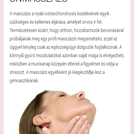
A masszázs a nyaki osteochondrosis kezelésének egyik
szükséges és kellemes eljárása, amelyet orvos ír fel.
Természetesen kizárt, hogy otthon, hozzátartozók bevonásával
próbáljanak meg egy profi masszázst megismételni, ezzel az
üggyel tényleg csak az egészségügyi dolgozók foglalkoznak. A
könnyű gyúró mozdulatokat azonban saját maga is elvégezheti,
miközben a munkanap közepén eltereli a figyelmet és oldja a
stresszt. A masszázs egyébként jó kiegészítője lesz a
gimnasztikának.