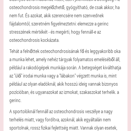
osteochondrosis megelőzhető, gyógyítható, de csak akkor, ha
nem fut. És azokat, akik szerencsére nem szenvednek
fájdalomtól, szeretném figyelmeztetni: elemezze a gerinc
stresszének mértékét - és megérti, hogy fennáll-e az
osteochondrosis kockázata.
Tehát a felnőttek osteochondrosisának fő és leggyakoribb oka
a munka lehet, amely nehéz tárgyak folyamatos emeléséből áll,
például a rakodógépek munkája során. A betegséget kiválthatja
az "ülő" irodai munka vagy a "lábakon" végzett munka is, mint
például az olyan eladóknál, akik hosszú ideig vannak bizonyos
pozícióban, és ugyanazokat az izmokat, szakaszokat terhelik. a
gerinc.
A sportolóknál fennáll az osteochondrosis veszélye a nagy
terhelés miatt, vagy fordítva, azoknál, akik egyáltalán nem
sportolnak, rossz fizikai fejlettség miatt. Vannak olyan esetek,