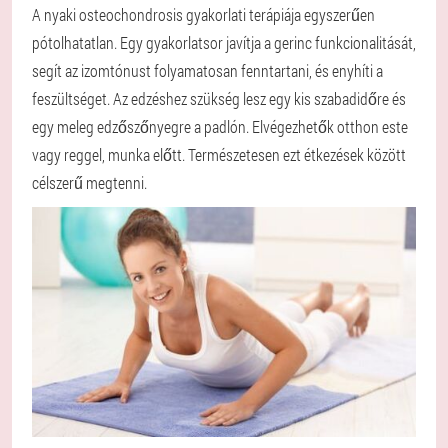
A nyaki osteochondrosis gyakorlati terápiája egyszerűen
pótolhatatlan. Egy gyakorlatsor javítja a gerinc funkcionalitását,
segít az izomtónust folyamatosan fenntartani, és enyhíti a
feszültséget. Az edzéshez szükség lesz egy kis szabadidőre és
egy meleg edzőszőnyegre a padlón. Elvégezhetők otthon este
vagy reggel, munka előtt. Természetesen ezt étkezések között
célszerű megtenni.